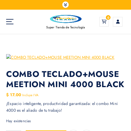
S
a
l
0
t
Super Tienda de Tecnología
a
r
a
l
c
o
n
COMBO TECLADO+MOUSE
t
MEETION MINI 4000 BLACK
e
n
$
17.00
Incluye IVA
i
¡Espacio inteligente, productividad garantizada: el combo Mini
d
4000 es el aliado de tu trabajo!
o
Hay existencias