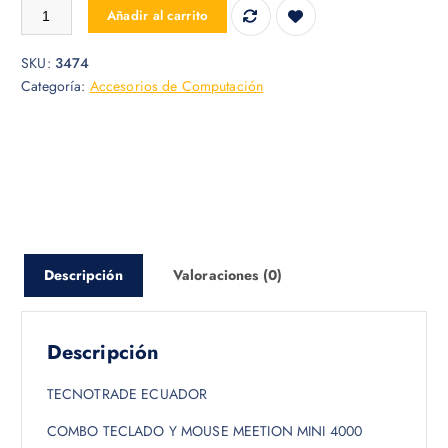
COMBO TECLADO+MOUSE MEETION MINI 4000 BLACK cantidad
Añadir al carrito
SKU:
3474
Categoría:
Accesorios de Computación
Descripción
Valoraciones (0)
Descripción
TECNOTRADE ECUADOR
COMBO TECLADO Y MOUSE MEETION MINI 4000