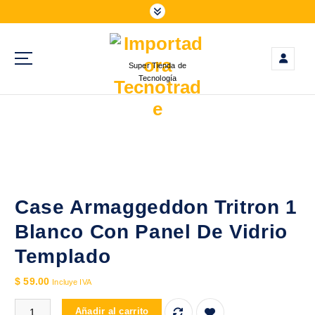
S
a
l
t
Super Tienda de
a
Tecnología
r
a
l
c
o
n
t
e
Case Armaggeddon Tritron 1
n
Blanco Con Panel De Vidrio
i
d
Templado
o
$
59.00
Incluye IVA
Case Armaggeddon Tritron 1 Blanco Con Panel De Vidrio Templad
Añadir al carrito