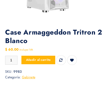
Case Armaggeddon Tritron 2
Blanco
$
60.00
Incluye IVA
Case Armaggeddon Tritron 2 Blanco cantidad
Añadir al carrito
SKU:
9983
Categoría:
Gabinete