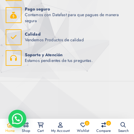
Pago seguro
Contamos con Datafast para que pagues de manera
segura
Calidad
Vendemos Productos de calidad
Soporte y Atención
Estamos pendientes de tus preguntas.
0
0
Copyright © 2026 Importadora Tecnotrade
Home
Shop
Cart
My Account
Wishlist
Compare
Search