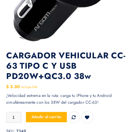
CARGADOR VEHICULAR CC-
63 TIPO C Y USB
PD20W+QC3.0 38w
$
3.50
Incluye IVA
¡Velocidad extrema en la ruta: carga tu iPhone y tu Android
simultáneamente con los 38W del cargador CC-63!
CARGADOR VEHICULAR CC-63 TIPO C Y USB PD20W+QC3.0 38w c
Añadir al carrito
SKU:
7349