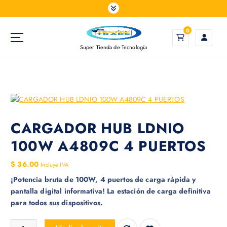
S
a
l
0
t
Super Tienda de Tecnología
a
r
a
l
c
o
n
CARGADOR HUB LDNIO
t
100W A4809C 4 PUERTOS
e
n
$
36.00
Incluye IVA
i
¡Potencia bruta de 100W, 4 puertos de carga rápida y
d
pantalla digital informativa! La estación de carga definitiva
o
para todos sus dispositivos.
CARGADOR HUB LDNIO 100W A4809C 4 PUERTOS cantidad