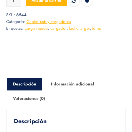
Añadir al carrito
SKU:
6544
Categoría:
Cables usb y cargadores
Etiquetas:
carga rápida
,
cargador
,
fast charger
,
ldnio
Descripción
Información adicional
Valoraciones (0)
Descripción