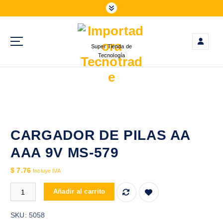
S
a
l
t
Super Tienda de
a
Tecnología
r
a
l
c
o
n
t
CARGADOR DE PILAS AA
e
AAA 9V MS-579
n
i
$
7.76
Incluye IVA
d
CARGADOR DE PILAS AA AAA 9V MS-579 cantidad
o
Añadir al carrito
SKU:
5058