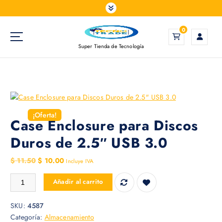
S
a
l
0
t
Super Tienda de Tecnología
a
r
a
l
c
o
¡Oferta!
n
Case Enclosure para Discos
t
Duros de 2.5″ USB 3.0
e
n
E
E
$
11.50
$
10.00
Incluye IVA
i
l
l
d
Case Enclosure para Discos Duros de 2.5" USB 3.0 cantidad
Añadir al carrito
p
p
o
r
r
SKU:
4587
e
e
Categoría:
Almacenamiento
c
c