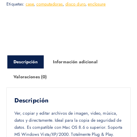
Etiquetas:
case
,
computadoras
,
disco duro
,
enclosure
i
i
o
o
o
a
r
c
i
t
g
u
i
a
n
l
a
e
Descripción
Información adicional
l
s
e
:
Valoraciones (0)
r
$
a
:
1
Descripción
$
0
.
Ver, copiar y editar archivos de imagen, video, música,
1
0
datos y directamente. Ideal para la copia de seguridad de
1
0
datos. Es compatible con Mac OS 8.6 o superior. Soporta
.
.
MS Windows Vista/XP/2000. Totalmente Plug & Play.