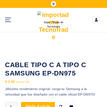
S
a
l
t
Super Tienda de
a
Tecnología
r
a
l
c
o
n
t
CABLE TIPO C A TIPO C
e
SAMSUNG EP-DN975
n
i
$
3.50
Incluye IVA
d
¡Máximo rendimiento original: carga tu Samsung a la
o
velocidad que fue diseñado con el cable oficial EP-DN975!
CABLE TIPO C A TIPO C SAMSUNG EP-DN975 cantidad
Añadir al carrito