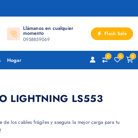
Llámanos en cualquier
momento
Flash Sale
0958859069
0
0
0
s
Hogar
O LIGHTNING LS553
te de los cables frágiles y asegura la mejor carga para tu
!