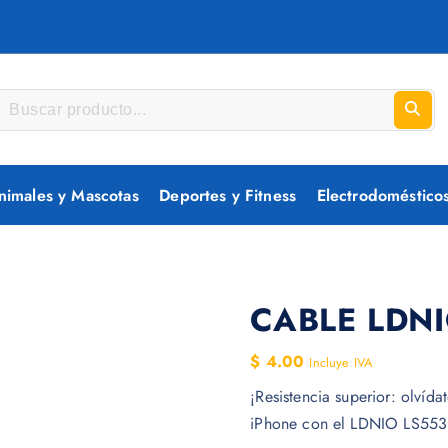
nimales y Mascotas
Deportes y Fitness
Electrodoméstico
CABLE LDNI
$
4.00
Incluye IVA
¡Resistencia superior: olvída
iPhone con el LDNIO LS553