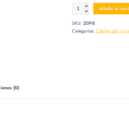
CABLE LDNIO LIGHTNING L
Añadir al carr
SKU:
2098
Categorías:
Cables usb y ca
iones (0)