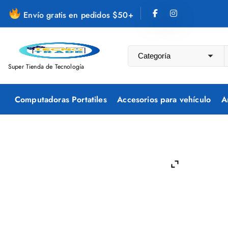
S
Envío gratis en pedidos $50+
a
l
t
a
Super Tienda de Tecnología
r
a
Computadoras Portatiles
Accesorios para vehículo
A
l
c
o
n
t
e
n
i
d
o