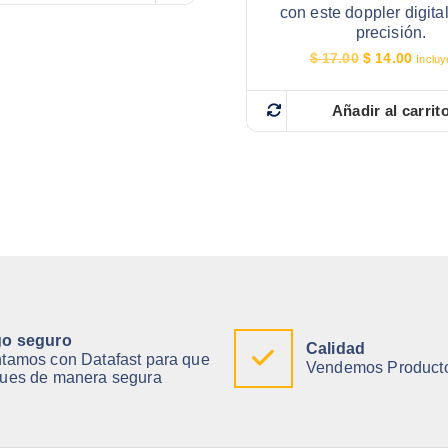
con este doppler digital
precisión.
E
E
$
17.00
$
14.00
Incluy
l
l
p
p
r
r
Añadir al carrit
e
e
c
c
i
i
o
o
o
a
r
c
i
t
g
u
i
a
n
l
a
e
l
s
e
:
o seguro
r
$
Calidad
tamos con Datafast para que
a
Vendemos Producto
ues de manera segura
:
1
$
4
.
1
0