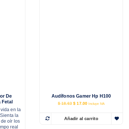
dor De
Audífonos Gamer Hp H100
 Fetal
E
E
$
18.63
$
17.00
Incluye IVA
l
l
 vida en la
p
p
Sienta la
r
r
Añadir al carrito
de oír los
e
e
empo real
c
c