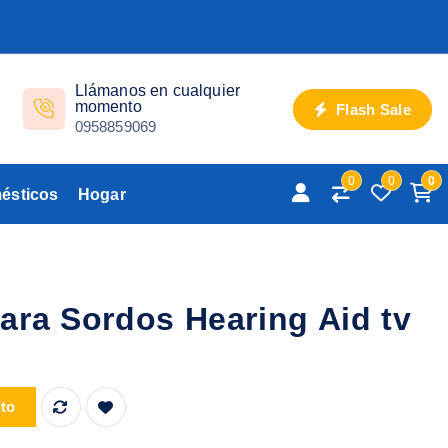
Llámanos en cualquier
momento
Flash Sale
0958859069
0
0
0
ésticos
Hogar
ara Sordos Hearing Aid tv
ing Aid tv cantidad
ito