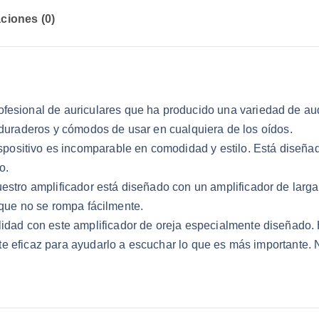
$
.
ciones (0)
8
5
5
.
.
5
9
ional de auriculares que ha producido una variedad de audí
.
, duraderos y cómodos de usar en cualquiera de los oídos.
ivo es incomparable en comodidad y estilo. Está diseñado 
o.
tro amplificador está diseñado con un amplificador de lar
 que no se rompa fácilmente.
ad con este amplificador de oreja especialmente diseñado. 
e eficaz para ayudarlo a escuchar lo que es más importante. N