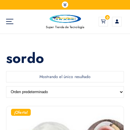
S
a
l
0
t
Super Tienda de Tecnología
a
r
a
l
sordo
c
o
n
t
Mostrando el único resultado
e
n
i
d
o
¡Oferta!