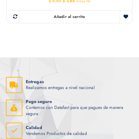
E
E
$
5.59
$
3.85
Incluye IVA
l
l
p
p
r
r
Añadir al carrito
e
e
c
c
i
i
o
o
o
a
r
c
i
t
g
u
i
a
n
l
a
e
l
s
e
:
r
$
Entregas
a
Realizamos entregas a nivel nacional
:
3
$
.
8
Pago seguro
5
5
Contamos con Datafast para que pagues de manera
.
.
5
segura
9
.
Calidad
Vendemos Productos de calidad