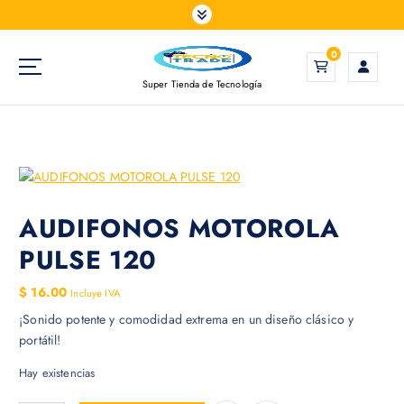
S
a
l
0
t
Super Tienda de Tecnología
a
r
a
l
c
o
n
AUDIFONOS MOTOROLA
t
PULSE 120
e
n
$
16.00
Incluye IVA
i
¡Sonido potente y comodidad extrema en un diseño clásico y
d
portátil!
o
Hay existencias