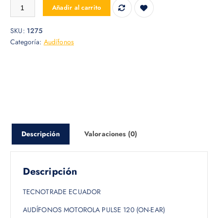
AUDIFONOS MOTOROLA PULSE 120 cantidad
Añadir al carrito
SKU:
1275
Categoría:
Audífonos
Descripción
Valoraciones (0)
Descripción
TECNOTRADE ECUADOR
AUDÍFONOS MOTOROLA PULSE 120 (ON-EAR)