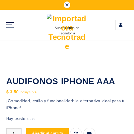
S
a
l
t
Super Tienda de
a
Tecnología
r
a
l
c
o
n
t
AUDIFONOS IPHONE AAA
e
$
3.50
n
Incluye IVA
i
¡Comodidad, estilo y funcionalidad: la alternativa ideal para tu
d
iPhone!
o
Hay existencias
AUDIFONOS IPHONE AAA cantidad
Añadir al carrito