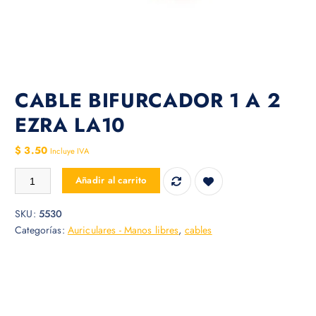
CABLE BIFURCADOR 1 A 2
EZRA LA10
$
3.50
Incluye IVA
CABLE BIFURCADOR 1 A 2 EZRA LA10 cantidad
Añadir al carrito
SKU:
5530
Categorías:
Auriculares - Manos libres
,
cables