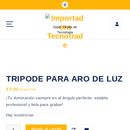
S
a
l
t
Super Tienda de
a
Tecnología
r
a
l
c
o
n
t
TRIPODE PARA ARO DE LUZ
e
$
5.00
n
Incluye IVA
i
¡Tu iluminación siempre en el ángulo perfecto: estable,
d
profesional y lista para grabar!
o
Hay existencias
TRIPODE PARA ARO DE LUZ cantidad
Añadir al carrito