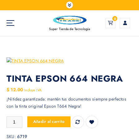
S
a
l
0
t
Super Tienda de Tecnología
a
r
a
l
c
o
n
TINTA EPSON 664 NEGRA
t
e
$
12.00
Incluye IVA
n
¡Nitidez garantizada: mantén tus documentos siempre perfectos
i
con la tinta original Epson T664 Negra!
d
o
TINTA EPSON 664 NEGRA cantidad
Añadir al carrito
SKU:
6719