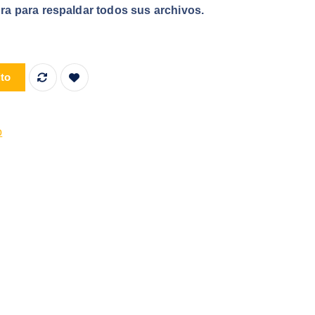
ra para respaldar todos sus archivos.
 64GB UHS-I CLASE 10 V10 cantidad
ito
o