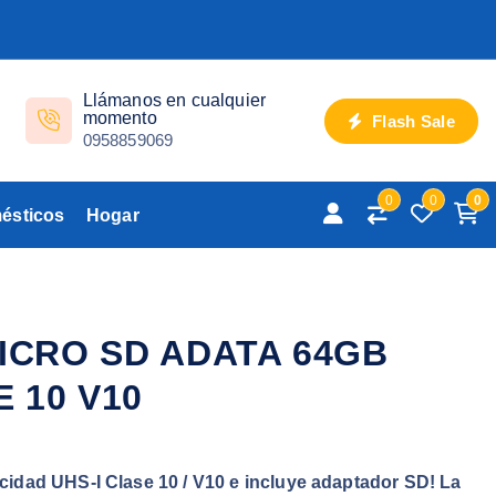
Llámanos en cualquier
momento
Flash Sale
0958859069
0
0
0
ésticos
Hogar
ICRO SD ADATA 64GB
E 10 V10
cidad UHS-I Clase 10 / V10 e incluye adaptador SD! La