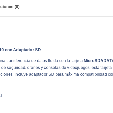
:
6
ciones (0)
$
.
5
1
0
6
.
.
5
10 con Adaptador SD
0
.
 transferencia de datos fluida con la tarjeta
MicroSDADATA
 de seguridad, drones y consolas de videojuegos, esta tarjeta 
pciones. Incluye adaptador SD para máxima compatibilidad con 
I