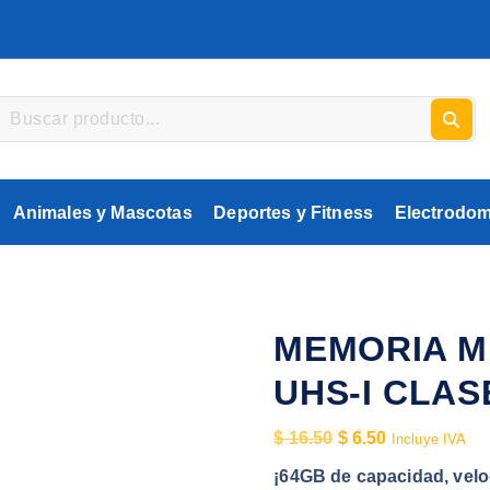
Animales y Mascotas
Deportes y Fitness
Electrodom
MEMORIA M
UHS-I CLAS
E
E
$
16.50
$
6.50
Incluye IVA
l
l
¡64GB de capacidad, velo