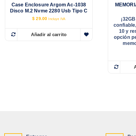
Case Enclosure Argom Ac-1038
MEMORI
Disco M.2 Nvme 2280 Usb Tipo C
$
29.00
¡32GB
Incluye IVA
confiable
10 y re
Añadir al carrito
opción pe
memor
A