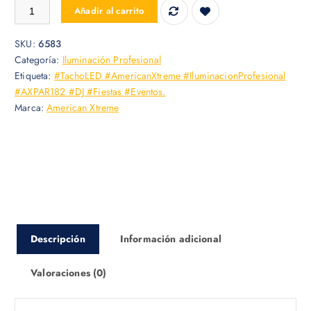
TACHO DE LUZ LED AX-PAR182 AMERICAN XTREME cantidad
Añadir al carrito
SKU:
6583
Categoría:
Iluminación Profesional
Etiqueta:
#TachoLED #AmericanXtreme #IluminacionProfesional
#AXPAR182 #DJ #Fiestas #Eventos.
Marca:
American Xtreme
Descripción
Información adicional
Valoraciones (0)