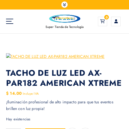
S
a
l
0
t
Super Tienda de Tecnología
a
r
a
l
c
o
n
TACHO DE LUZ LED AX-
t
PAR182 AMERICAN XTREME
e
n
$
14.00
Incluye IVA
i
¡Iluminación profesional de alto impacto para que tus eventos
d
brillen con luz propia!
o
Hay existencias