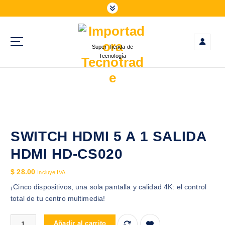
S
a
l
t
Super Tienda de
a
Tecnología
r
a
l
c
o
n
t
SWITCH HDMI 5 A 1 SALIDA
e
HDMI HD-CS020
n
i
$
28.00
Incluye IVA
d
¡Cinco dispositivos, una sola pantalla y calidad 4K: el control
o
total de tu centro multimedia!
SWITCH HDMI 5 A 1 SALIDA HDMI HD-CS020 cantidad
Añadir al carrito