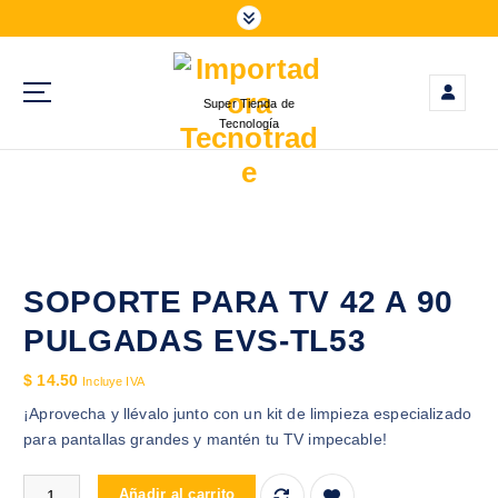
S
a
l
t
Super Tienda de
a
Tecnología
r
a
l
c
o
n
t
SOPORTE PARA TV 42 A 90
e
PULGADAS EVS-TL53
n
i
$
14.50
Incluye IVA
d
¡Aprovecha y llévalo junto con un kit de limpieza especializado
o
para pantallas grandes y mantén tu TV impecable!
SOPORTE PARA TV 42 A 90 PULGADAS EVS-TL53 cantidad
Añadir al carrito