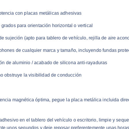
otencia con placas metálicas adhesivas
grados para orientación horizontal o vertical
e sujeción (apto para tablero de vehículo, rejilla de aire acond
phones de cualquier marca y tamaño, incluyendo fundas prote
ión de aluminio / acabado de silicona anti-rayaduras
o obstruye la visibilidad de conducción
cia magnética óptima, pegue la placa metálica incluida direct
adhesivo en el tablero del vehículo o escritorio, limpie y sequ
nte unos segundos y deje reposar preferentemente unas horas 