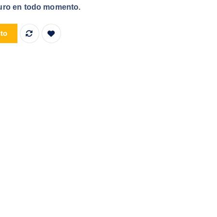
eguro en todo momento.
lular O4G183 cantidad
ito