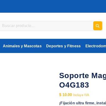
Animales y Mascotas
Deportes y Fitness
Electrodom
Soporte Mag
O4G183
$
10.00
Incluye IVA
¡Fijación ultra firme, ins