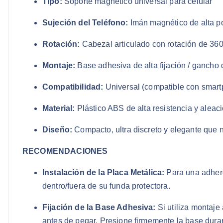
Tipo:
Soporte magnético universal para celular
Sujeción del Teléfono:
Imán magnético de alta p
Rotación:
Cabezal articulado con rotación de 360 
Montaje:
Base adhesiva de alta fijación / gancho d
Compatibilidad:
Universal (compatible con smart
Material:
Plástico ABS de alta resistencia y aleac
Diseño:
Compacto, ultra discreto y elegante que n
RECOMENDACIONES
Instalación de la Placa Metálica:
Para una adheren
dentro/fuera de su funda protectora.
Fijación de la Base Adhesiva:
Si utiliza montaje 
antes de pegar. Presione firmemente la base dura