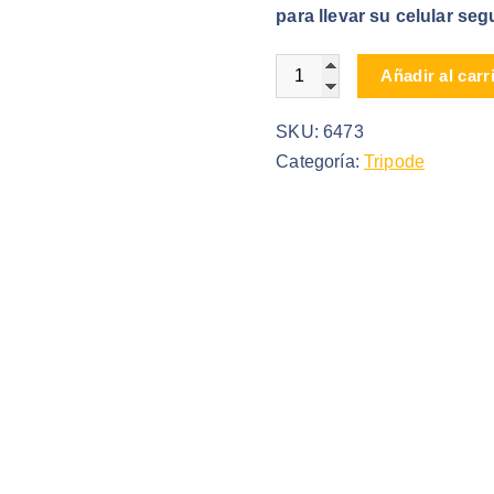
para llevar su celular s
Soporte Magnético para ce
Añadir al carr
SKU:
6473
Categoría:
Tripode