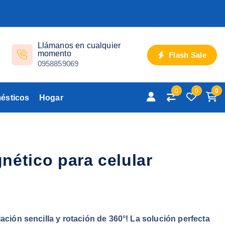
Llámanos en cualquier
momento
Flash Sale
0958859069
0
0
0
ésticos
Hogar
nético para celular
talación sencilla y rotación de 360°! La solución perfecta