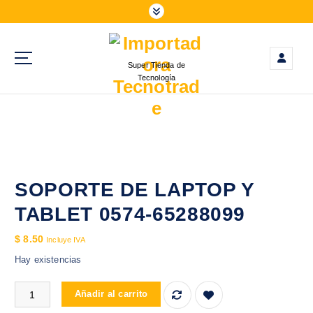
S
a
l
t
Super Tienda de
a
Tecnología
r
a
l
c
o
n
t
SOPORTE DE LAPTOP Y
e
TABLET 0574-65288099
n
i
$
8.50
Incluye IVA
d
Hay existencias
o
SOPORTE DE LAPTOP Y TABLET 0574-65288099 cantidad
Añadir al carrito