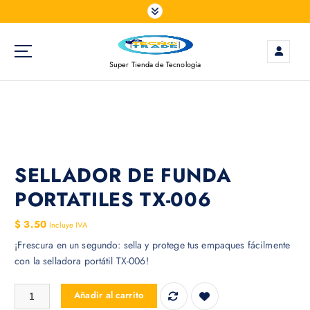
S
a
l
t
Super Tienda de Tecnología
a
r
a
l
c
o
n
SELLADOR DE FUNDA
t
PORTATILES TX-006
e
n
$
3.50
Incluye IVA
i
¡Frescura en un segundo: sella y protege tus empaques fácilmente
d
con la selladora portátil TX-006!
o
SELLADOR DE FUNDA PORTATILES TX-006 cantidad
Añadir al carrito