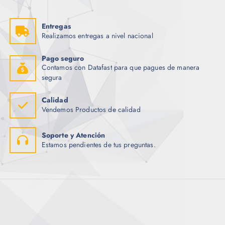
a
e
l
s
e
:
r
$
Entregas
a
Realizamos entregas a nivel nacional
:
2
$
.
0
Pago seguro
3
0
Contamos con Datafast para que pagues de manera
.
.
4
segura
5
.
Calidad
Vendemos Productos de calidad
Soporte y Atención
Estamos pendientes de tus preguntas.