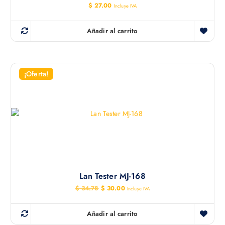
$
27.00
Incluye IVA
Añadir al carrito
¡Oferta!
Lan Tester MJ-168
E
E
$
34.78
$
30.00
Incluye IVA
l
l
p
p
r
r
Añadir al carrito
e
e