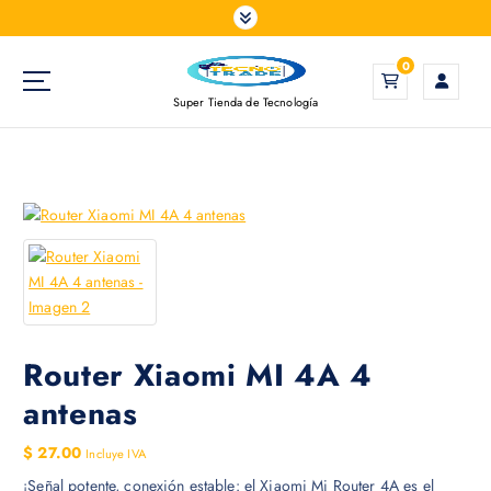
S
a
l
0
t
Super Tienda de Tecnología
a
r
a
l
c
o
n
t
e
n
i
Router Xiaomi MI 4A 4
d
antenas
o
$
27.00
Incluye IVA
¡Señal potente, conexión estable: el Xiaomi Mi Router 4A es el