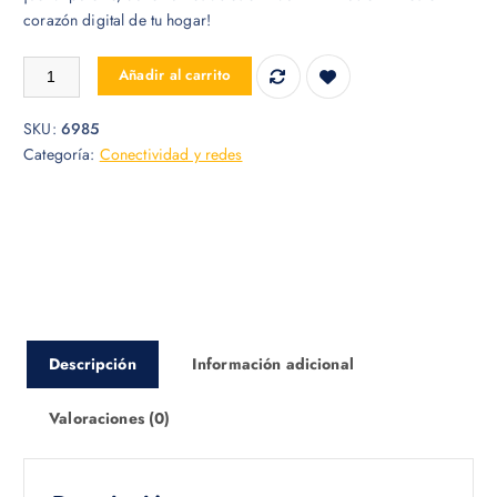
corazón digital de tu hogar!
Router Xiaomi MI 4A 4 antenas cantidad
Añadir al carrito
SKU:
6985
Categoría:
Conectividad y redes
Descripción
Información adicional
Valoraciones (0)