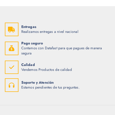
g
u
i
a
n
l
a
e
l
s
e
:
r
$
Entregas
a
Realizamos entregas a nivel nacional
:
2
$
0
.
Pago seguro
2
0
Contamos con Datafast para que pagues de manera
8
0
.
.
segura
7
5
.
Calidad
Vendemos Productos de calidad
Soporte y Atención
Estamos pendientes de tus preguntas.