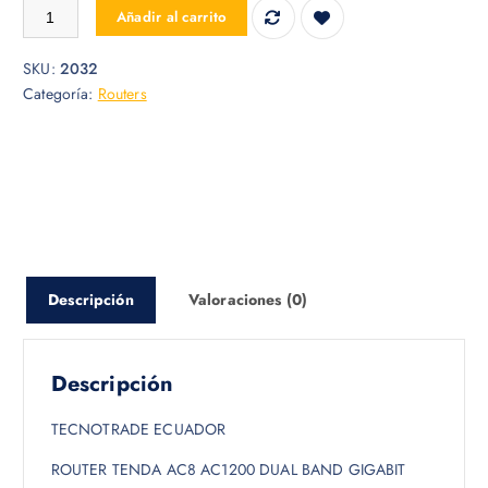
ROUTER TENDA 5 ANTENAS AC8 AC1200 cantidad
Añadir al carrito
SKU:
2032
Categoría:
Routers
Descripción
Valoraciones (0)
Descripción
TECNOTRADE ECUADOR
ROUTER TENDA AC8 AC1200 DUAL BAND GIGABIT