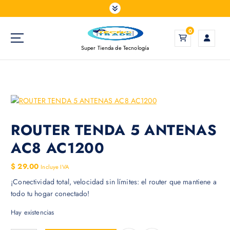
S
a
l
0
t
Super Tienda de Tecnología
a
r
a
l
c
o
n
ROUTER TENDA 5 ANTENAS
t
AC8 AC1200
e
n
$
29.00
Incluye IVA
i
¡Conectividad total, velocidad sin límites: el router que mantiene a
d
todo tu hogar conectado!
o
Hay existencias