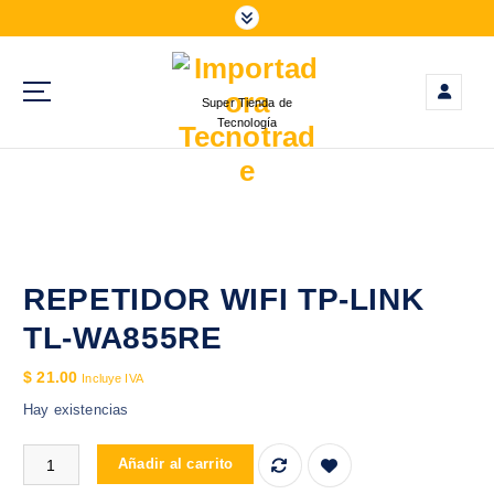
S
a
l
t
Super Tienda de
a
Tecnología
r
a
l
c
o
n
t
REPETIDOR WIFI TP-LINK
e
TL-WA855RE
n
i
$
21.00
Incluye IVA
d
Hay existencias
o
REPETIDOR WIFI TP-LINK TL-WA855RE cantidad
Añadir al carrito