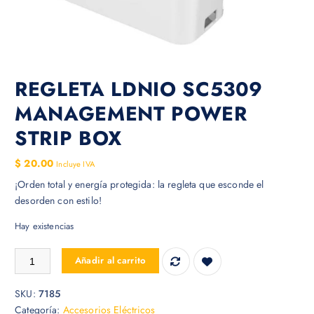
REGLETA LDNIO SC5309
MANAGEMENT POWER
STRIP BOX
$
20.00
Incluye IVA
¡Orden total y energía protegida: la regleta que esconde el
desorden con estilo!
Hay existencias
REGLETA LDNIO SC5309 MANAGEMENT POWER STRIP BOX cantid
Añadir al carrito
SKU:
7185
Categoría:
Accesorios Eléctricos