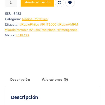
RADIO AM/FM PORTATIL PHILCO PHT1000-BK cantidad
Añadir al carrito
SKU:
6483
Categoría:
Radios Portátiles
Etiqueta:
#RadioPhilco #PHT1000 #RadioAMFM
#RadioPortable #AudioTradicional #Emergencia
Marca:
PHILCO
Descripción
Valoraciones (0)
Descripción