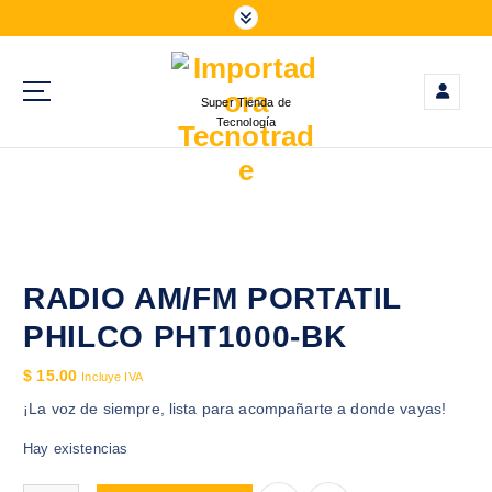
S
a
l
t
Super Tienda de
a
Tecnología
r
a
l
c
o
n
t
RADIO AM/FM PORTATIL
e
PHILCO PHT1000-BK
n
i
$
15.00
Incluye IVA
d
¡La voz de siempre, lista para acompañarte a donde vayas!
o
Hay existencias