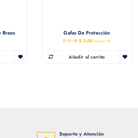
e Brazo
Gafas De Protección
E
E
$
11.18
$
3.00
Incluye IVA
l
l
p
p
r
r
o
Añadir al carrito
e
e
c
c
i
i
o
o
o
a
r
c
i
t
g
u
i
a
n
l
a
e
l
s
e
:
r
$
Soporte y Atención
a