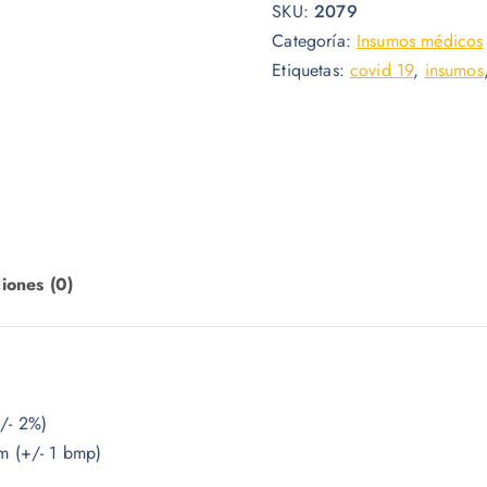
SKU:
2079
e
e
Categoría:
Insumos médicos
c
c
Etiquetas:
covid 19
,
insumos
i
i
o
o
o
a
r
c
i
t
g
u
i
a
iones (0)
n
l
a
e
l
s
e
:
r
$
- 2%)
a
 (+/- 1 bmp)
:
5