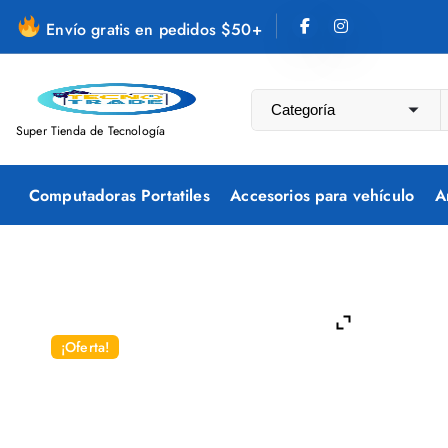
S
Envío gratis en pedidos $50+
a
l
t
a
Super Tienda de Tecnología
r
a
Computadoras Portatiles
Accesorios para vehículo
A
l
c
o
n
t
e
¡Oferta!
n
i
d
o