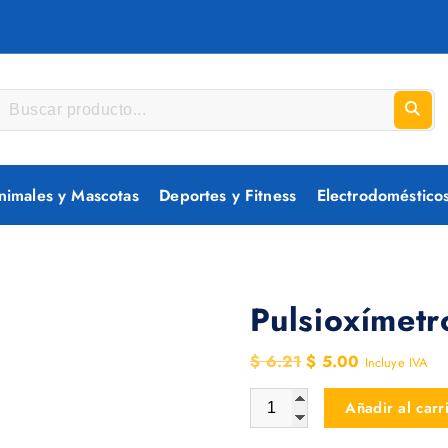
nimales y Mascotas
Deportes y Fitness
Electrodoméstico
Pulsioxímetr
E
E
$
6.21
$
5.00
Incluye IVA
l
l
Pulsioxímetro TFT cantidad
Añadir al carr
p
p
r
r