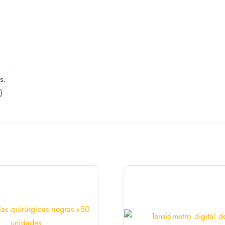
$
.
0
6
0
.
.
2
1
s.
.
)