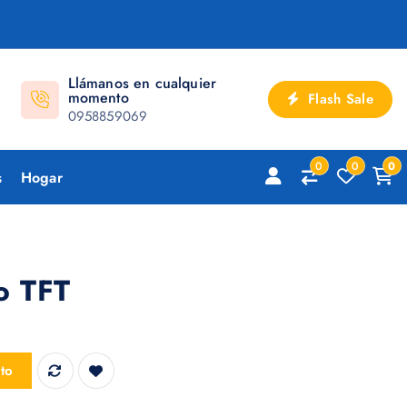
Llámanos en cualquier
momento
Flash Sale
0958859069
0
0
0
s
Hogar
o TFT
ito