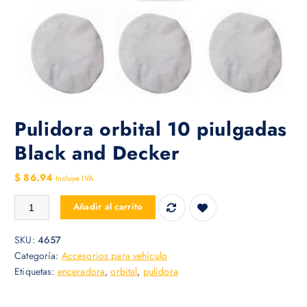
Pulidora orbital 10 piulgadas
Black and Decker
$
86.94
Incluye IVA
Pulidora orbital 10 piulgadas Black and Decker cantidad
Añadir al carrito
SKU:
4657
Categoría:
Accesorios para vehículo
Etiquetas:
enceradora
,
orbital
,
pulidora