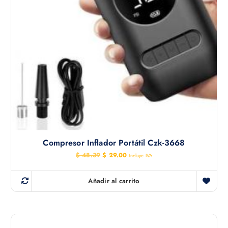
Compresor Inflador Portátil Czk-3668
E
E
$
48.39
$
29.00
Incluye IVA
l
l
p
p
r
r
Añadir al carrito
e
e
c
c
i
i
o
o
o
a
r
c