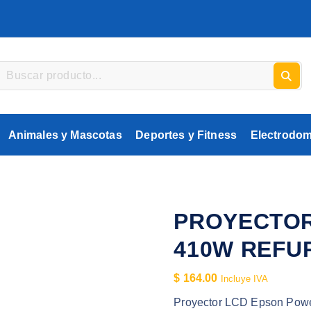
Animales y Mascotas
Deportes y Fitness
Electrodom
PROYECTOR
410W REFU
$
164.00
Incluye IVA
Proyector LCD Epson Powe