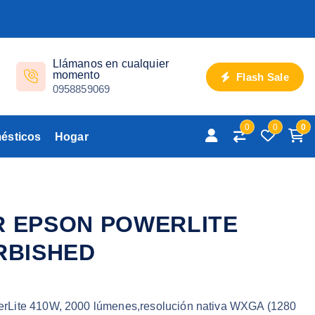
Llámanos en cualquier
momento
Flash Sale
0958859069
0
0
0
ésticos
Hogar
 EPSON POWERLITE
RBISHED
rLite 410W, 2000 lúmenes,resolución nativa WXGA (1280