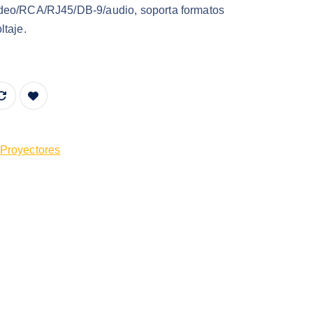
Video/RCA/RJ45/DB-9/audio, soporta formatos
taje.
RLITE 410W REFURBISHED cantidad
Proyectores