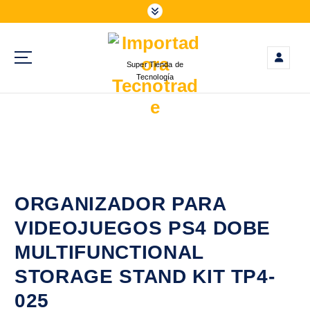
S
a
l
t
Super Tienda de
a
Tecnología
r
a
l
c
o
n
t
e
ORGANIZADOR PARA
n
VIDEOJUEGOS PS4 DOBE
i
d
MULTIFUNCTIONAL
o
STORAGE STAND KIT TP4-
025