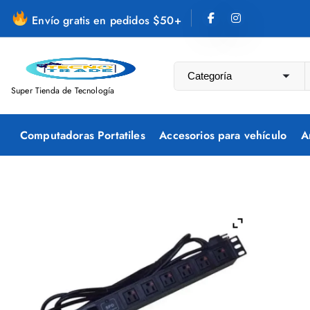
S
Envío gratis en pedidos $50+
a
l
t
a
Super Tienda de Tecnología
r
a
Computadoras Portatiles
Accesorios para vehículo
A
l
c
o
n
t
e
n
i
d
o