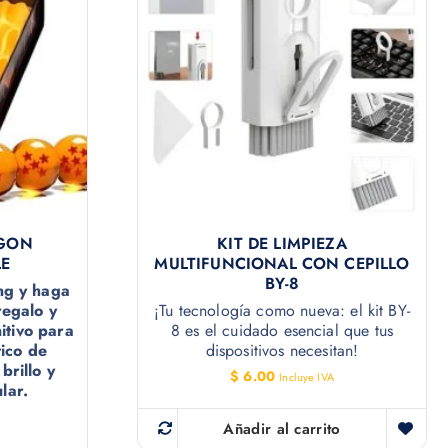
AGON
KIT DE LIMPIEZA
E
MULTIFUNCIONAL CON CEPILLO
BY-8
ng y haga
regalo y
¡Tu tecnología como nueva: el kit BY-
itivo para
8 es el cuidado esencial que tus
ico de
dispositivos necesitan!
brillo y
$
6.00
Incluye IVA
lar.
Añadir al carrito