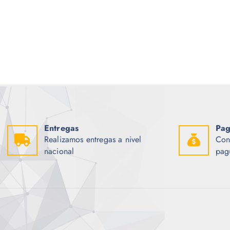
g
u
i
a
n
l
a
e
l
s
e
:
r
$
a
:
2
$
.
0
3
0
.
.
4
5
Entregas
Pag
.
Realizamos entregas a nivel
Con
nacional
pag