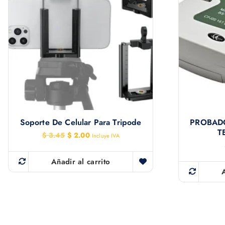
Soporte De Celular Para Tripode
PROBADO
T
E
E
$
3.45
$
2.00
Incluye IVA
l
l
p
p
r
r
Añadir al carrito
e
e
c
c
i
i
o
o
o
a
r
c
i
t