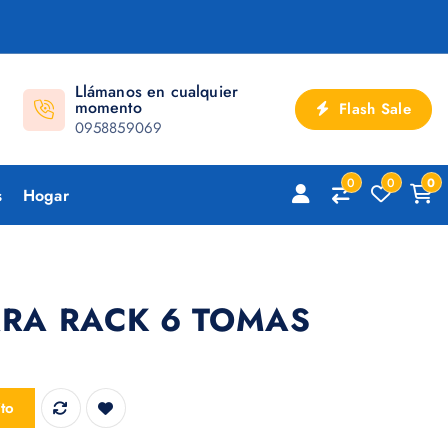
Llámanos en cualquier
momento
Flash Sale
0958859069
0
0
0
s
Hogar
ARA RACK 6 TOMAS
AS cantidad
ito