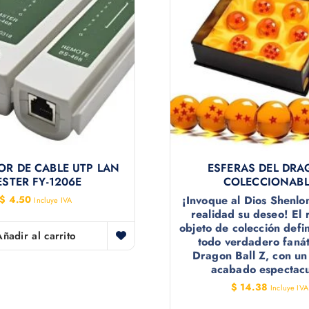
R DE CABLE UTP LAN
ESFERAS DEL DR
ESTER FY-1206E
COLECCIONABL
$
4.50
¡Invoque al Dios Shenlo
Incluye IVA
realidad su deseo! El 
objeto de colección defin
Añadir al carrito
todo verdadero fanát
Dragon Ball Z, con un 
acabado espectacu
$
14.38
Incluye IVA