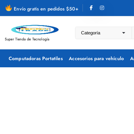
S
Envío gratis en pedidos $50+
a
l
t
a
Super Tienda de Tecnología
r
a
Computadoras Portatiles
Accesorios para vehículo
A
l
c
o
n
t
e
n
i
d
o