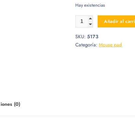
Hay existencias
MOUSEPAD DISNEY PATO D
Añadir al carr
SKU:
5173
Categoría:
Mouse pad
iones (0)