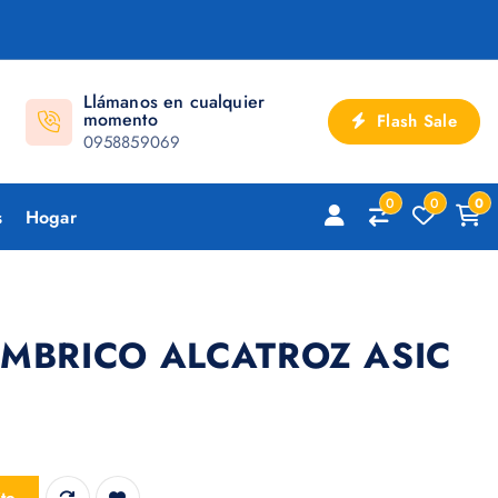
Llámanos en cualquier
momento
Flash Sale
0958859069
0
0
0
s
Hogar
MBRICO ALCATROZ ASIC
OZ ASIC 3 cantidad