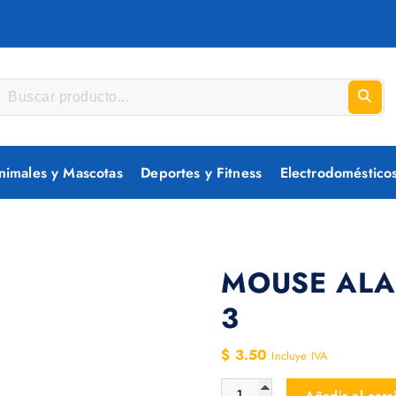
nimales y Mascotas
Deportes y Fitness
Electrodoméstico
MOUSE ALA
3
$
3.50
Incluye IVA
MOUSE ALAMBRICO ALCATR