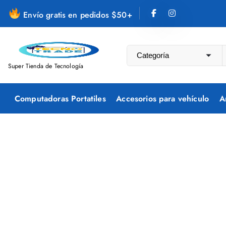
S
Envío gratis en pedidos $50+
a
l
t
a
Super Tienda de Tecnología
r
a
Computadoras Portatiles
Accesorios para vehículo
A
l
c
o
n
t
e
n
i
d
o