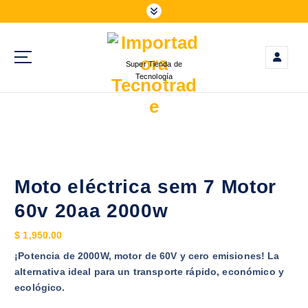
S
a
l
t
Super Tienda de
a
Tecnología
r
a
l
c
o
n
t
Moto eléctrica sem 7 Motor
e
60v 20aa 2000w
n
i
$
1,950.00
d
¡Potencia de 2000W, motor de 60V y cero emisiones! La
o
alternativa ideal para un transporte rápido, económico y
ecológico.