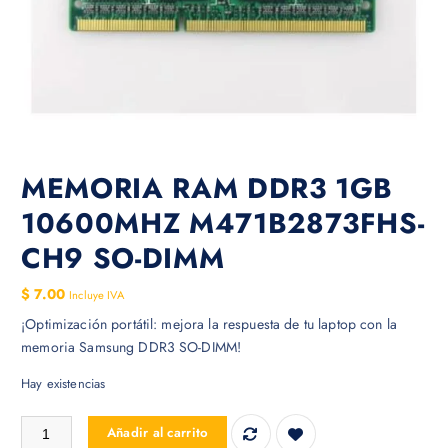
MEMORIA RAM DDR3 1GB
10600MHZ M471B2873FHS-
CH9 SO-DIMM
$
7.00
Incluye IVA
¡Optimización portátil: mejora la respuesta de tu laptop con la
memoria Samsung DDR3 SO-DIMM!
Hay existencias
MEMORIA RAM DDR3 1GB 10600MHZ M471B2873FHS-CH9 SO-DIMM 
Añadir al carrito