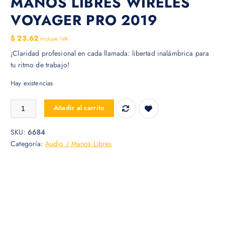
MANOS LIBRES WIRELES
VOYAGER PRO 2019
$
23.62
Incluye IVA
¡Claridad profesional en cada llamada: libertad inalámbrica para
tu ritmo de trabajo!
Hay existencias
MANOS LIBRES WIRELES VOYAGER PRO 2019 cantidad
Añadir al carrito
SKU:
6684
Categoría:
Audio / Manos Libres