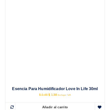
Esencia Para Humidificador Love In Life 30ml
E
E
$
2.48
$
1.50
Incluye IVA
l
l
p
p
r
r
Añadir al carrito
e
e