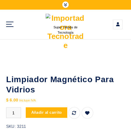
S
a
l
t
Super Tienda de
a
Tecnología
r
a
l
c
o
n
t
Limpiador Magnético Para
e
Vidrios
n
i
$
6.00
Incluye IVA
d
Limpiador Magnético Para Vidrios cantidad
o
Añadir al carrito
SKU:
3211