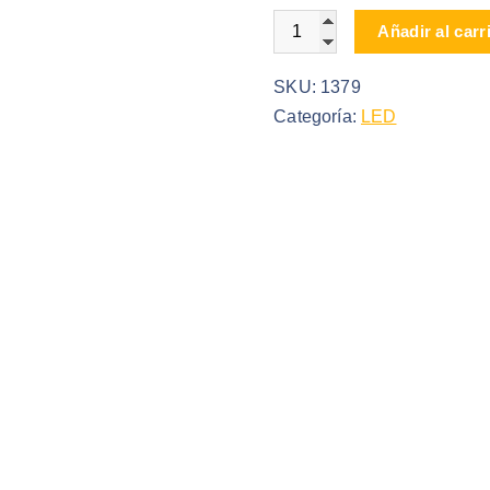
LETREROS LED LIGHTBOX
Añadir al carr
SKU:
1379
Categoría:
LED