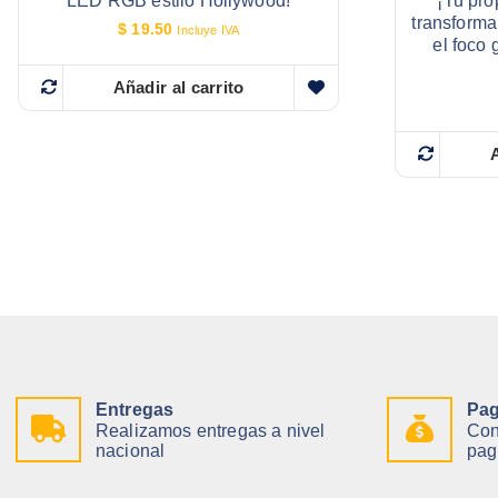
LED RGB estilo Hollywood!
¡Tu pro
transforma
$
19.50
Incluye IVA
el foco
Añadir al carrito
A
Entregas
Pag
Realizamos entregas a nivel
Con
nacional
pag