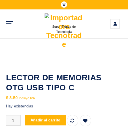
S
a
l
t
Super Tienda de
a
Tecnología
r
a
l
c
o
n
t
LECTOR DE MEMORIAS
e
OTG USB TIPO C
n
i
$
3.50
Incluye IVA
d
Hay existencias
o
LECTOR DE MEMORIAS OTG USB TIPO C cantidad
Añadir al carrito