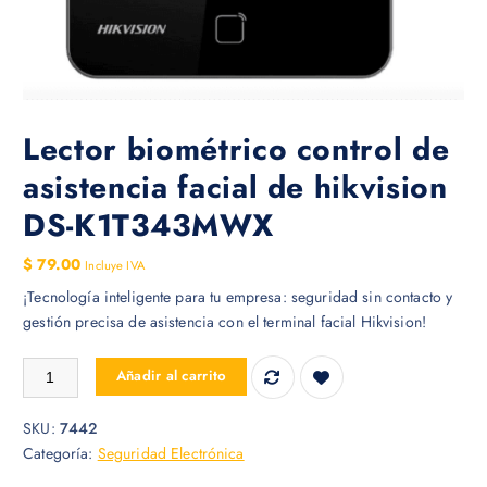
Lector biométrico control de
asistencia facial de hikvision
DS-K1T343MWX
$
79.00
Incluye IVA
¡Tecnología inteligente para tu empresa: seguridad sin contacto y
gestión precisa de asistencia con el terminal facial Hikvision!
Lector biométrico control de asistencia facial de hikvision DS-K1T3
Añadir al carrito
SKU:
7442
Categoría:
Seguridad Electrónica