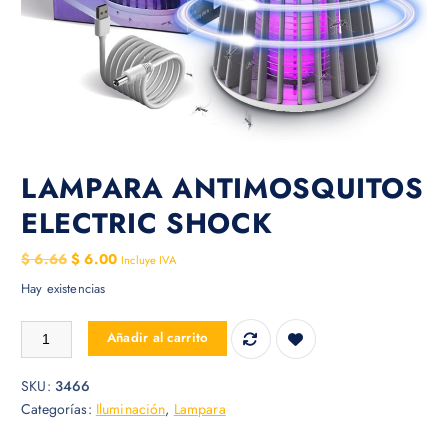
LAMPARA ANTIMOSQUITOS
ELECTRIC SHOCK
E
E
$
6.66
$
6.00
Incluye IVA
l
l
Hay existencias
p
p
r
r
LAMPARA ANTIMOSQUITOS ELECTRIC SHOCK cantidad
Añadir al carrito
e
e
c
c
SKU:
3466
i
i
Categorías:
Iluminación
,
Lampara
o
o
o
a