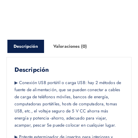
r
c
i
t
g
u
i
a
n
l
a
e
Descripción
Valoraciones (0)
l
s
e
:
r
$
Descripción
a
:
6
▶ Conexión USB portátil o carga USB: hay 2 métodos de
$
.
fuente de alimentación, que se pueden conectar a cables
0
de carga de teléfonos móviles, bancos de energía,
6
0
computadoras portátiles, hosts de computadora, tomas
.
.
USB, etc., el voltaje seguro de 5 V CC ahorra más
6
energía y potencia -ahorro, adecuado para viajar,
6
acampar, pescar Se puede colocar en cualquier lugar.
.
▶ Potente exterminador de insectos para interiores y