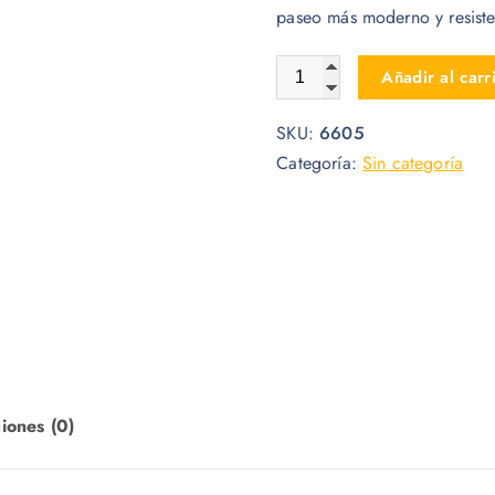
paseo más moderno y resiste
JUGUETE COCHE PARA MU
Añadir al carr
SKU:
6605
Categoría:
Sin categoría
iones (0)