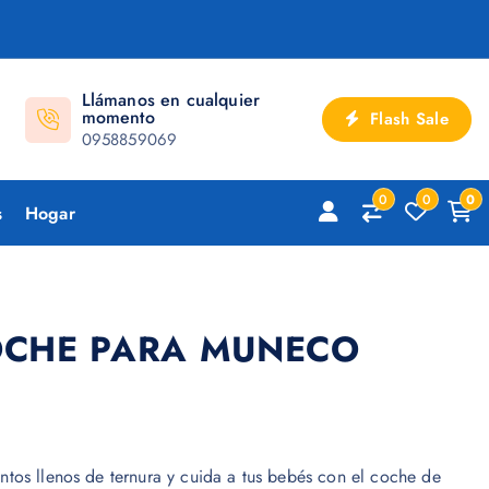
Llámanos en cualquier
momento
Flash Sale
0958859069
0
0
0
s
Hogar
OCHE PARA MUNECO
tos llenos de ternura y cuida a tus bebés con el coche de