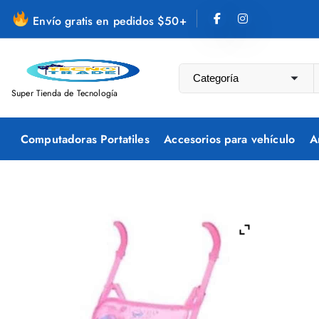
S
Envío gratis en pedidos $50+
a
l
t
a
Super Tienda de Tecnología
r
a
Computadoras Portatiles
Accesorios para vehículo
A
l
c
o
n
t
e
n
i
d
o