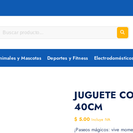
nimales y Mascotas
Deportes y Fitness
Electrodoméstico
JUGUETE C
40CM
$
5.00
Incluye IVA
¡Paseos mágicos: vive momen