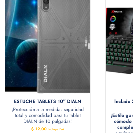
ESTUCHE TABLETS 10″ DIALN
Teclado
¡Protección a la medida: seguridad
total y comodidad para tu tablet
¡Estilo g
DIALN de 10 pulgadas!
cómodo y
comple
$
12.00
Incluye IVA