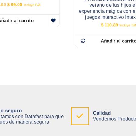
E
E
.60
$
69.00
verano de tus hijos 
Incluye IVA
l
l
experiencia mágica con el
p
p
juegos interactivo Inte
r
r
ñadir al carrito
$
110.89
e
e
Incluye IV
c
c
i
i
Añadir al carrit
o
o
o
a
r
c
i
t
g
u
i
a
n
l
a
e
l
s
e
:
r
$
a
:
6
$
9
o seguro
.
Calidad
tamos con Datafast para que
7
0
Vendemos Producto
ues de manera segura
3
0
.
.
6