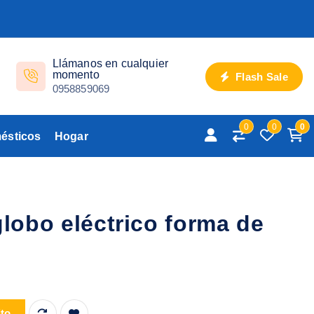
Llámanos en cualquier
momento
Flash Sale
0958859069
0
0
0
ésticos
Hogar
globo eléctrico forma de
forma de castillo cantidad
ito