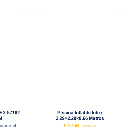
EX 57162
Piscina Inflable Intex
M
2.29×2.29×0.66 Metros
ierte el
$
110.54
Incluye IVA