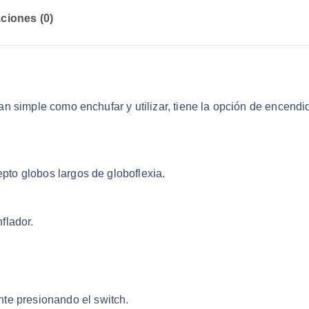
:
1
ciones (0)
$
4
.
1
5
9
0
.
.
z, tan simple como enchufar y utilizar, tiene la opción de enc
8
7
.
epto globos largos de globoflexia.
nflador.
te presionando el switch.