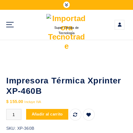
S
a
l
t
Super Tienda de
a
Tecnología
r
a
l
c
o
n
t
Impresora Térmica Xprinter
e
XP-460B
n
i
$
155.00
Incluye IVA
d
Impresora Térmica Xprinter XP-460B cantidad
o
Añadir al carrito
SKU:
XP-360B