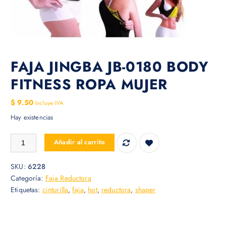
FAJA JINGBA JB-0180 BODY
FITNESS ROPA MUJER
$
9.50
Incluye IVA
Hay existencias
FAJA JINGBA JB-0180 BODY FITNESS ROPA MUJER cantidad
Añadir al carrito
SKU:
6228
Categoría:
Faja Reductora
Etiquetas:
cinturilla
,
faja
,
hot
,
reductora
,
shaper