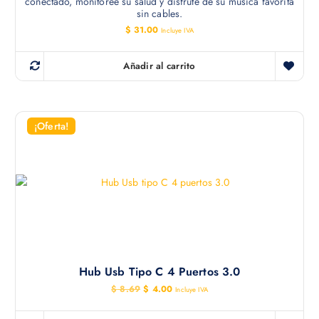
conectado, monitoree su salud y disfrute de su música favorita
sin cables.
$
31.00
Incluye IVA
Añadir al carrito
¡Oferta!
Hub Usb Tipo C 4 Puertos 3.0
E
E
$
8.69
$
4.00
Incluye IVA
l
l
p
p