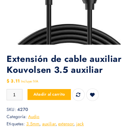
Extensión de cable auxiliar
Kouvolsen 3.5 auxiliar
$
3.11
Incluye IVA
Extensión de cable auxiliar Kouvolsen 3.5 auxiliar cantidad
Añadir al carrito
SKU:
4270
Categoría:
Audio
Etiquetas:
3.5mm
,
auxiliar
,
extensor
,
jack