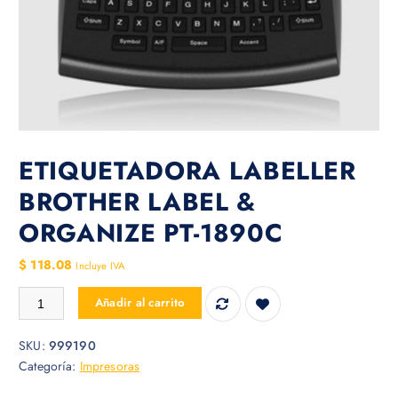
ETIQUETADORA LABELLER
BROTHER LABEL &
ORGANIZE PT-1890C
$
118.08
Incluye IVA
ETIQUETADORA LABELLER BROTHER LABEL & ORGANIZE PT-1890C c
Añadir al carrito
SKU:
999190
Categoría:
Impresoras