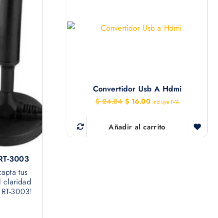
Convertidor Usb A Hdmi
E
E
$
24.84
$
16.00
Incluye IVA
l
l
p
p
r
r
Añadir al carrito
e
e
c
c
i
i
 RT-3003
o
o
o
a
apta tus
r
c
l claridad
i
t
l RT-3003!
g
u
i
a
n
l
a
e