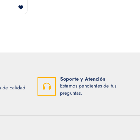
l
s
o
e
:
r
$
a
:
1
$
6
.
2
0
4
0
.
.
8
4
.
Soporte y Atención
Estamos pendientes de tus
 de calidad
preguntas.