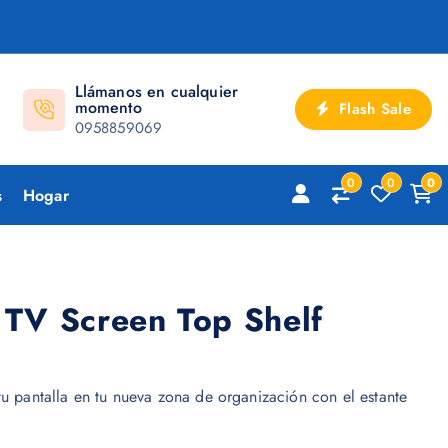
Llámanos en cualquier
momento
Flash Sale
0958859069
0
0
0
s
Hogar
 TV Screen Top Shelf
tu pantalla en tu nueva zona de organización con el estante