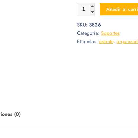
Estante para TV Screen Top 
Añadir al carr
SKU:
3826
Categoría:
Soportes
Etiquetas:
estante
,
organizad
iones (0)