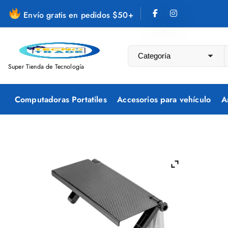
S
Envío gratis en pedidos $50+
a
l
t
a
Super Tienda de Tecnología
r
a
Computadoras Portatiles
Accesorios para vehículo
A
l
c
o
n
t
e
n
i
d
o